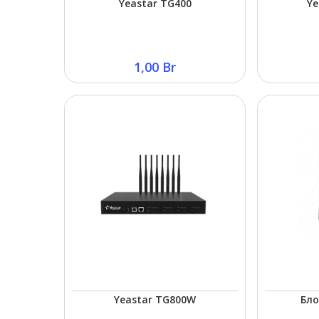
Yeastar TG400
Ye
1,00
Br
Yeastar TG800W
Бло