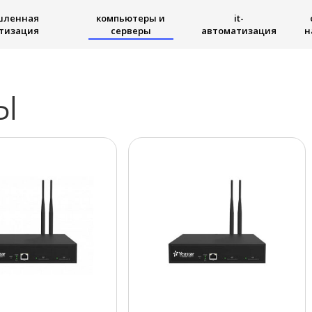
шленная
компьютеры и
it-
тизация
серверы
автоматизация
н
ы