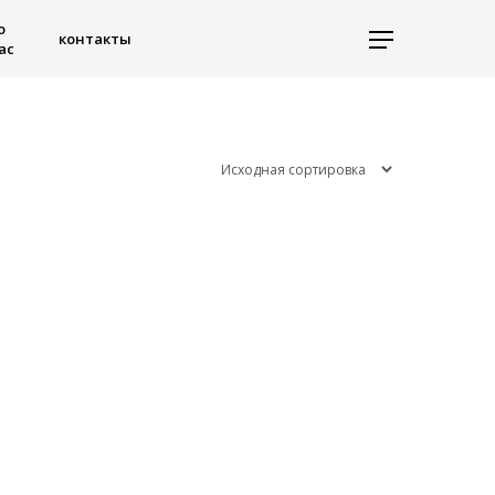
о
контакты
ас