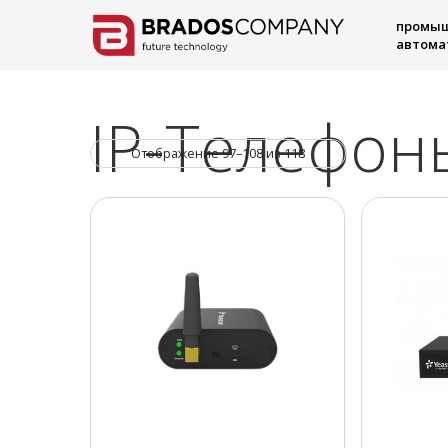
промы
автома
IP-Телефон
Отображение 97–108 из 118
Hit enter to search or ESC to close