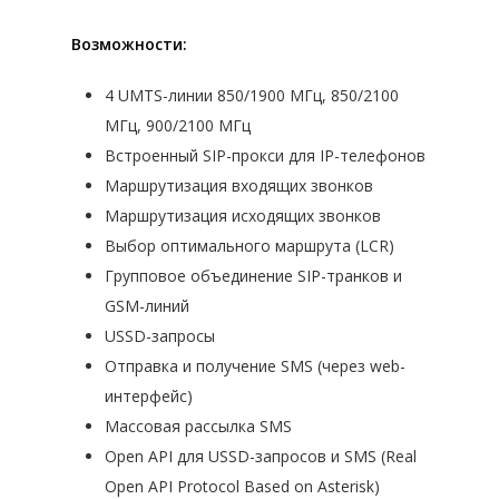
Возможности:
4 UMTS-линии 850/1900 МГц, 850/2100
МГц, 900/2100 МГц
Встроенный SIP-прокси для IP-телефонов
Маршрутизация входящих звонков
Маршрутизация исходящих звонков
Выбор оптимального маршрута (LCR)
Групповое объединение SIP-транков и
ПРОМЫШЛЕННАЯ АВТОМАТИ
GSM-линий
USSD-запросы
Отправка и получение SMS (через web-
ПРОМЫШЛЕННАЯ РОБОТОТЕ
КОМПЬЮТЕРЫ И СЕРВЕРЫ
интерфейс)
IT-АВТОМАТИЗАЦИЯ
НОУТБУКИ
Массовая рассылка SMS
СЕРВЕРЫ
Open API для USSD-запросов и SMS (Real
НОУТБУКИ LATITUDE
О НАС
1C БИТРИКС — ПРОФЕССИОН
Open API Protocol Based on Asterisk)
СИСТЕМЫ ХРАНЕНИЯ ДАННЫ
СИСТЕМА УПРАВЛЕНИЯ РЕС
НОУТБУКИ INSPIRON
СЕРВЕРЫ В КОРПУСЕ TOW