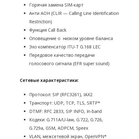
КОНТАКТЫ
ОТЗЫВЫ
Горячая замена SIM-карт
ПРЕДПРИЯТИЯ
IP-ТЕЛЕФОНИЯ
НОУТБУКИ VOSTRO
СЕРВЕРЫ ДЛЯ УСТАНОВКИ
РЕЗЕРВНОЕ КОПИРОВАНИ
СЕРТИФИКАТЫ
Анти АОН (CLIR — Calling Line Identification
BPM’ONLINESALES — CRM-СИ
МОБИЛЬНЫЕ РАБОЧИЕ СТ
МОДУЛЬНАЯ ИНФРАСТРУ
ДИСКОВЫЕ МАССИВЫ
IP-ТЕЛЕФОНЫ
Restriction)
НОВОСТИ
ДЛЯ ПРОФЕССИОНАЛЬНОГО
PRECISION
ИНФРАСТРУКТУРА ЦОД
СЕРВЕРНОЕ РАСШИРЕНИЕ 
АКСЕССУАРЫ
Функция Call Back
IT ОБОРУДОВАНИЕ
БЕЗОПА
ЖИЗНЬ КОМПАНИИ
УПРАВЛЕНИЯ ПРОДАЖАМИ В
Оповещение о низком уровне баланса
ПРОГРАММНО ОПРЕДЕЛЯ
VOIP-ШЛЮЗЫ
ТИПОВ
Эхо компенсатор ITU-T G.168 LEC
ГАРНИТУРЫ
СИСТЕМА ИНФОРМАЦИОННО
Передовое качество передачи
БЕЗОПАСНОСТИ И РАЗВИТИЯ I
голосового сигнала (EFR super sound)
ИНФРАСТРУКТУРЫ
СИСТЕМА ДЛЯ ЭФФЕКТИВНО
Сетевые характеристики:
УПРАВЛЕНИЯ КОМПАНИЕЙ
ВИДЕОНАБЛЮДЕНИЕ
АВТОМА
Протокол: SIP (RFC3261), IAX2
МОНИТОРИНГ ЭФФЕКТИВНОС
Транспорт: UDP, TCP, TLS, SRTP*
СИСТЕМЫ ЗАЩИТЫ КОММЕРЧ
DTMF: RFC 2833, SIP INFO, In-band
ФИНАНСОВЫХ ДАННЫХ
Кодеки: G.711A/U-law, G.722, G.726,
G.729a, GSM, ADPCM, Speex
VLAN, межсетевой экран, OpenVPN*