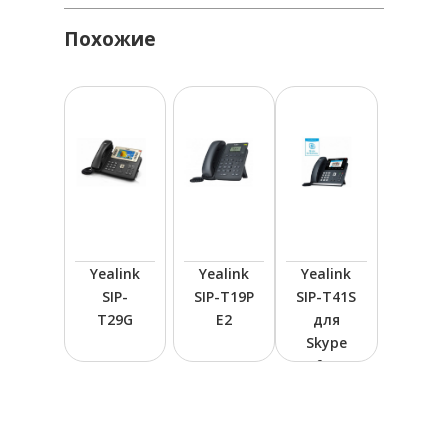
Похожие
Yealink
Yealink
Yealink
SIP-
SIP-T19P
SIP-T41S
T29G
E2
для
Skype
for
Business