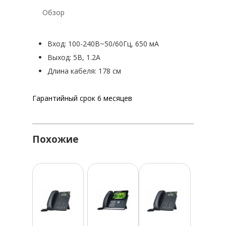
УПРАВЛЕНИЯ ПРОДАЖАМИ В
ПРОГРАММНО ОПРЕДЕЛЯ
VOIP-ШЛЮЗЫ
Обзор
ТИПОВ
ГАРНИТУРЫ
СИСТЕМА ИНФОРМАЦИОННО
Вход: 100-240В~50/60Гц, 650 мА
БЕЗОПАСНОСТИ И РАЗВИТИЯ I
Выход: 5В, 1.2А
ИНФРАСТРУКТУРЫ
Длина кабеля: 178 см
СИСТЕМА ДЛЯ ЭФФЕКТИВНО
УПРАВЛЕНИЯ КОМПАНИЕЙ
ВИДЕОНАБЛЮДЕНИЕ
АВТОМА
Гарантийный срок 6 месяцев
МОНИТОРИНГ ЭФФЕКТИВНОС
СИСТЕМЫ ЗАЩИТЫ КОММЕРЧ
ФИНАНСОВЫХ ДАННЫХ
Похожие
СКАЧАТЬ ПРАЙ