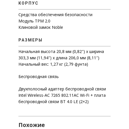
СИСТЕМА ДЛЯ ЭФФЕКТИВНО
КОРПУС
УПРАВЛЕНИЯ КОМПАНИЕЙ
ВИДЕОНАБЛЮДЕНИЕ
АВТОМА
Средства обеспечения безопасности
МОНИТОРИНГ ЭФФЕКТИВНОС
Модуль TPM 2.0
СИСТЕМЫ ЗАЩИТЫ КОММЕРЧ
Клиновой замок Noble
ФИНАНСОВЫХ ДАННЫХ
РАЗМЕРЫ
Начальная высота 20,8 мм (0,82″) x ширина
303,3 мм (11,94″) x длина 206,0 мм (8,11″)
Начальный вес: 1,27 кг (2,79 фунта)
СКАЧАТЬ ПРАЙ
Беспроводная связь
Двухполосный адаптер беспроводной связи
Intel Wireless-AC 7265 802.11AC Wi-Fi + плата
беспроводной связи BT 4.0 LE (2×2)
Похожие