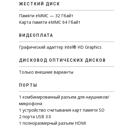
ЖЕСТКИЙ ДИСК
Памяти eMMC — 32 Гбайт
Карта памяти eMMC 64 Гбайт
ПРОМЫШЛЕННАЯ РОБОТОТЕ
КОМПЬЮТЕРЫ И СЕРВЕРЫ
ВИДЕОПЛАТА
IT-АВТОМАТИЗАЦИЯ
НОУТБУКИ
СЕРВЕРЫ
Графический адаптер Intel® HD Graphics
НОУТБУКИ LATITUDE
О НАС
1C БИТРИКС — ПРОФЕССИОН
СИСТЕМЫ ХРАНЕНИЯ ДАННЫ
СИСТЕМА УПРАВЛЕНИЯ РЕС
НОУТБУКИ INSPIRON
СЕРВЕРЫ В КОРПУСЕ TOW
КОНТАКТЫ
ДИСКОВОД ОПТИЧЕСКИХ ДИСКОВ
ОТЗЫВЫ
ПРЕДПРИЯТИЯ
IP-ТЕЛЕФОНИЯ
НОУТБУКИ VOSTRO
СЕРВЕРЫ ДЛЯ УСТАНОВКИ
РЕЗЕРВНОЕ КОПИРОВАНИ
СЕРТИФИКАТЫ
Только внешние варианты
BPM’ONLINESALES — CRM-СИ
МОБИЛЬНЫЕ РАБОЧИЕ СТ
МОДУЛЬНАЯ ИНФРАСТРУ
ДИСКОВЫЕ МАССИВЫ
IP-ТЕЛЕФОНЫ
НОВОСТИ
ДЛЯ ПРОФЕССИОНАЛЬНОГО
PRECISION
ПОРТЫ
ИНФРАСТРУКТУРА ЦОД
СЕРВЕРНОЕ РАСШИРЕНИЕ 
АКСЕССУАРЫ
IT ОБОРУДОВАНИЕ
БЕЗОПА
ЖИЗНЬ КОМПАНИИ
УПРАВЛЕНИЯ ПРОДАЖАМИ В
ПРОГРАММНО ОПРЕДЕЛЯ
VOIP-ШЛЮЗЫ
1 комбинированный разъем для наушников/
ТИПОВ
микрофона
ГАРНИТУРЫ
СИСТЕМА ИНФОРМАЦИОННО
1 устройство считывания карт памяти SD
БЕЗОПАСНОСТИ И РАЗВИТИЯ I
2 порта USB 3.0
1 полноразмерный разъем HDMI
ИНФРАСТРУКТУРЫ