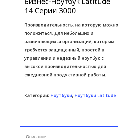
Бизнес-Ноутбук Latitude
14 Серии 3000
Производительность, на которую можно
положиться. Для небольших и
развивающихся организаций, которым
требуется защищенный, простой в
управлении и надежный ноутбук с
высокой производительностью для
ежедневной продуктивной работы.
Категории:
Ноутбуки
,
Ноутбуки Latitude
Описание
Hit enter to search or ESC to close