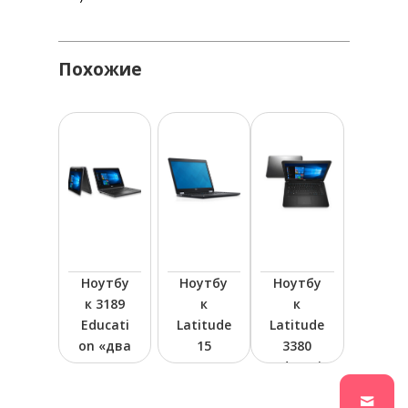
Похожие
Ноутбу
Ноутбу
Ноутбу
к 3189
к
к
Educati
Latitude
Latitude
on «два
15
3380
в
серии
Educati
одном»
5000
on