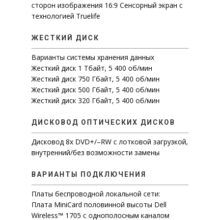
сторон изображения 16:9 Сенсорный экран с
технологией Truelife
ЖЕСТКИЙ ДИСК
Варианты системы хранения данных
Жесткий диск 1 Тбайт, 5 400 об/мин
Жесткий диск 750 Гбайт, 5 400 об/мин
Жесткий диск 500 Гбайт, 5 400 об/мин
Жесткий диск 320 Гбайт, 5 400 об/мин
ДИСКОВОД ОПТИЧЕСКИХ ДИСКОВ
ПРОМЫШЛЕННАЯ АВТОМАТИ
Дисковод 8x DVD+/–RW с лотковой загрузкой,
внутренний/без возможности замены
ПРОМЫШЛЕННАЯ РОБОТОТЕ
КОМПЬЮТЕРЫ И СЕРВЕРЫ
ВАРИАНТЫ ПОДКЛЮЧЕНИЯ
IT-АВТОМАТИЗАЦИЯ
НОУТБУКИ
Платы беспроводной локальной сети:
Плата MiniCard половинной высоты Dell
СЕРВЕРЫ
НОУТБУКИ LATITUDE
О НАС
1C БИТРИКС — ПРОФЕССИОН
Wireless™ 1705 с однополосным каналом