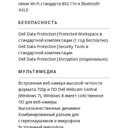
СИСТЕМЫ ХРАНЕНИЯ ДАННЫ
связи Wi-Fi стандарта 802.11n и Bluetooth
СИСТЕМА УПРАВЛЕНИЯ РЕС
НОУТБУКИ INSPIRON
СЕРВЕРЫ В КОРПУСЕ TOW
КОНТАКТЫ
ОТЗЫВЫ
4.0LE
ПРЕДПРИЯТИЯ
IP-ТЕЛЕФОНИЯ
НОУТБУКИ VOSTRO
СЕРВЕРЫ ДЛЯ УСТАНОВКИ
РЕЗЕРВНОЕ КОПИРОВАНИ
СЕРТИФИКАТЫ
BPM’ONLINESALES — CRM-СИ
МОБИЛЬНЫЕ РАБОЧИЕ СТ
МОДУЛЬНАЯ ИНФРАСТРУ
ДИСКОВЫЕ МАССИВЫ
IP-ТЕЛЕФОНЫ
БЕЗОПАСНОСТЬ
НОВОСТИ
ДЛЯ ПРОФЕССИОНАЛЬНОГО
PRECISION
ИНФРАСТРУКТУРА ЦОД
СЕРВЕРНОЕ РАСШИРЕНИЕ 
АКСЕССУАРЫ
Dell Data Protection|Protected Workspace в
IT ОБОРУДОВАНИЕ
БЕЗОПА
ЖИЗНЬ КОМПАНИИ
УПРАВЛЕНИЯ ПРОДАЖАМИ В
стандартной комплектации (1 год бесплатно)
ПРОГРАММНО ОПРЕДЕЛЯ
VOIP-ШЛЮЗЫ
ТИПОВ
Dell Data Protection|Security Tools в
ГАРНИТУРЫ
стандартной комплектации
СИСТЕМА ИНФОРМАЦИОННО
Dell Data Protection|Encryption (опционально)
БЕЗОПАСНОСТИ И РАЗВИТИЯ I
ИНФРАСТРУКТУРЫ
МУЛЬТИМЕДИА
СИСТЕМА ДЛЯ ЭФФЕКТИВНО
Встроенная веб-камера высокой четкости
УПРАВЛЕНИЯ КОМПАНИЕЙ
формата 720p и ПО Dell Webcam Central
ВИДЕОНАБЛЮДЕНИЕ
АВТОМА
МОНИТОРИНГ ЭФФЕКТИВНОС
(Windows 7), Windows 8 имеет собственное
ПО для веб-камеры
СИСТЕМЫ ЗАЩИТЫ КОММЕРЧ
Высококачественные динамики
ФИНАНСОВЫХ ДАННЫХ
Комбинированный разъем для
стереонаушников и микрофона
Встроенный микрофон