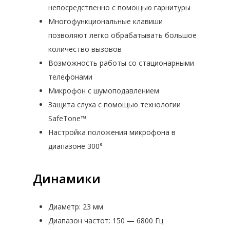
непосредственно с помощью гарнитуры
СЕРВЕРЫ
НОУТБУКИ LATITUDE
О НАС
1C БИТРИКС — ПРОФЕССИОН
Многофункциональные клавиши
СИСТЕМЫ ХРАНЕНИЯ ДАННЫ
СИСТЕМА УПРАВЛЕНИЯ РЕС
НОУТБУКИ INSPIRON
СЕРВЕРЫ В КОРПУСЕ TOW
позволяют легко обрабатывать большое
КОНТАКТЫ
ОТЗЫВЫ
ПРЕДПРИЯТИЯ
IP-ТЕЛЕФОНИЯ
количество вызовов
НОУТБУКИ VOSTRO
СЕРВЕРЫ ДЛЯ УСТАНОВКИ
РЕЗЕРВНОЕ КОПИРОВАНИ
СЕРТИФИКАТЫ
Возможность работы со стационарными
BPM’ONLINESALES — CRM-СИ
МОБИЛЬНЫЕ РАБОЧИЕ СТ
МОДУЛЬНАЯ ИНФРАСТРУ
ДИСКОВЫЕ МАССИВЫ
IP-ТЕЛЕФОНЫ
НОВОСТИ
телефонами
ДЛЯ ПРОФЕССИОНАЛЬНОГО
PRECISION
ИНФРАСТРУКТУРА ЦОД
СЕРВЕРНОЕ РАСШИРЕНИЕ 
АКСЕССУАРЫ
IT ОБОРУДОВАНИЕ
БЕЗОПА
ЖИЗНЬ КОМПАНИИ
Микрофон с шумоподавлением
УПРАВЛЕНИЯ ПРОДАЖАМИ В
ПРОГРАММНО ОПРЕДЕЛЯ
VOIP-ШЛЮЗЫ
Защита слуха с помощью технологии
ТИПОВ
ГАРНИТУРЫ
SafeTone™
СИСТЕМА ИНФОРМАЦИОННО
Настройка положения микрофона в
БЕЗОПАСНОСТИ И РАЗВИТИЯ I
диапазоне 300°
ИНФРАСТРУКТУРЫ
СИСТЕМА ДЛЯ ЭФФЕКТИВНО
Динамики
УПРАВЛЕНИЯ КОМПАНИЕЙ
ВИДЕОНАБЛЮДЕНИЕ
АВТОМА
МОНИТОРИНГ ЭФФЕКТИВНОС
Диаметр: 23 мм
СИСТЕМЫ ЗАЩИТЫ КОММЕРЧ
Диапазон частот: 150 — 6800 Гц
ФИНАНСОВЫХ ДАННЫХ