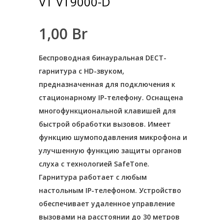
VT VT9000-D
1,00
Br
Беспроводная бинауральная DECT-
гарнитура с HD-звуком,
предназначенная для подключения к
Hit enter to search or ESC to close
стационарному IP-телефону. Оснащена
многофункциональной клавишей для
быстрой обработки вызовов. Имеет
функцию шумоподавления микрофона и
улучшенную функцию защиты органов
слуха с технологией SafeTone.
Гарнитура работает с любым
настольным IP-телефоном. Устройство
обеспечивает удаленное управление
вызовами на расстоянии до 30 метров