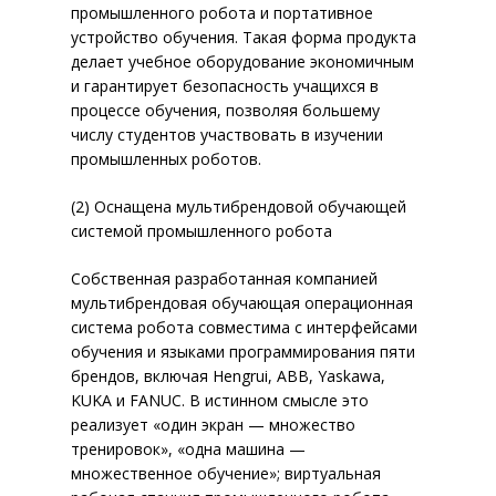
промышленного робота и портативное
устройство обучения. Такая форма продукта
делает учебное оборудование экономичным
и гарантирует безопасность учащихся в
ПРОМЫШЛЕННАЯ АВТОМАТИ
процессе обучения, позволяя большему
числу студентов участвовать в изучении
промышленных роботов.
ПРОМЫШЛЕННАЯ РОБОТОТЕ
КОМПЬЮТЕРЫ И СЕРВЕРЫ
(2) Оснащена мультибрендовой обучающей
системой промышленного робота
IT-АВТОМАТИЗАЦИЯ
НОУТБУКИ
СЕРВЕРЫ
Собственная разработанная компанией
НОУТБУКИ LATITUDE
О НАС
1C БИТРИКС — ПРОФЕССИОН
мультибрендовая обучающая операционная
СИСТЕМЫ ХРАНЕНИЯ ДАННЫ
СИСТЕМА УПРАВЛЕНИЯ РЕС
НОУТБУКИ INSPIRON
СЕРВЕРЫ В КОРПУСЕ TOW
система робота совместима с интерфейсами
КОНТАКТЫ
ОТЗЫВЫ
ПРЕДПРИЯТИЯ
IP-ТЕЛЕФОНИЯ
обучения и языками программирования пяти
НОУТБУКИ VOSTRO
СЕРВЕРЫ ДЛЯ УСТАНОВКИ
РЕЗЕРВНОЕ КОПИРОВАНИ
СЕРТИФИКАТЫ
брендов, включая Hengrui, ABB, Yaskawa,
BPM’ONLINESALES — CRM-СИ
МОБИЛЬНЫЕ РАБОЧИЕ СТ
МОДУЛЬНАЯ ИНФРАСТРУ
ДИСКОВЫЕ МАССИВЫ
IP-ТЕЛЕФОНЫ
KUKA и FANUC. В истинном смысле это
НОВОСТИ
ДЛЯ ПРОФЕССИОНАЛЬНОГО
PRECISION
реализует «один экран — множество
ИНФРАСТРУКТУРА ЦОД
СЕРВЕРНОЕ РАСШИРЕНИЕ 
АКСЕССУАРЫ
IT ОБОРУДОВАНИЕ
БЕЗОПА
ЖИЗНЬ КОМПАНИИ
УПРАВЛЕНИЯ ПРОДАЖАМИ В
тренировок», «одна машина —
ПРОГРАММНО ОПРЕДЕЛЯ
VOIP-ШЛЮЗЫ
ТИПОВ
множественное обучение»; виртуальная
ГАРНИТУРЫ