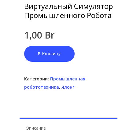
Виртуальный Симулятор
Промышленного Робота
1,00
Br
В Корзину
Hit enter to search or ESC to close
Категории:
Промышленная
робототехника
,
Ялонг
Описание