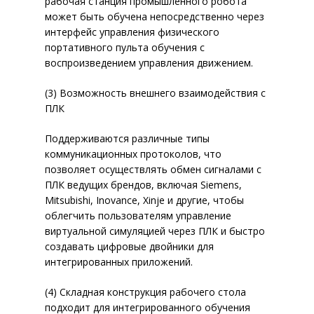
рабочая станция промышленного робота
СИСТЕМА ИНФОРМАЦИОННО
может быть обучена непосредственно через
БЕЗОПАСНОСТИ И РАЗВИТИЯ I
интерфейс управления физического
ИНФРАСТРУКТУРЫ
портативного пульта обучения с
воспроизведением управления движением.
СИСТЕМА ДЛЯ ЭФФЕКТИВНО
УПРАВЛЕНИЯ КОМПАНИЕЙ
(3) Возможность внешнего взаимодействия с
ВИДЕОНАБЛЮДЕНИЕ
АВТОМА
ПЛК
МОНИТОРИНГ ЭФФЕКТИВНОС
СИСТЕМЫ ЗАЩИТЫ КОММЕРЧ
Поддерживаются различные типы
ФИНАНСОВЫХ ДАННЫХ
коммуникационных протоколов, что
позволяет осуществлять обмен сигналами с
ПЛК ведущих брендов, включая Siemens,
Mitsubishi, Inovance, Xinje и другие, чтобы
облегчить пользователям управление
СКАЧАТЬ ПРАЙ
виртуальной симуляцией через ПЛК и быстро
создавать цифровые двойники для
интегрированных приложений.
(4) Складная конструкция рабочего стола
подходит для интегрированного обучения