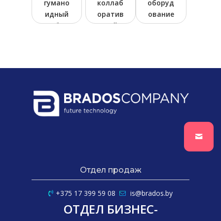
гумано
коллаб
оборуд
идный
оратив
ование
робот
ный
по
серии
робот
автома
Yalong
тизаци
YL-R1
и
сборки
печатн
ых плат
Отдел продаж
+375 17 399 59 08
is@brados.by
ОТДЕЛ БИЗНЕС-