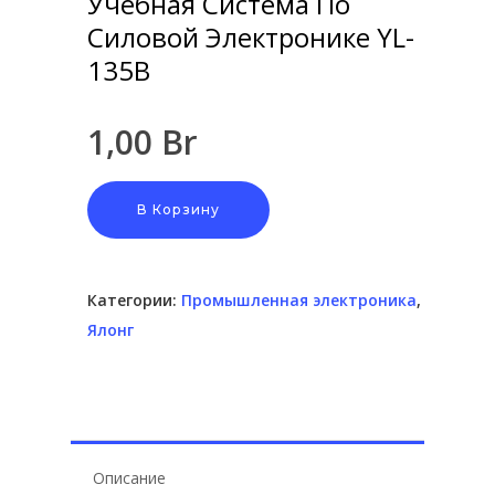
Учебная Система По
Силовой Электронике YL-
135B
1,00
Br
Hit enter to search or ESC to close
В Корзину
Категории:
Промышленная электроника
,
Ялонг
Описание