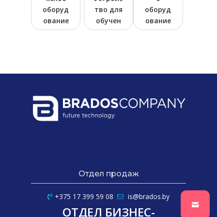
оборуд
тво для
оборуд
ование
обучен
ование
для
ия и
по
использ
оценки
кондиц
ования
навыко
иониро
энергии
в
ванию
и
интелл
воздуха
интелл
ектуаль
и
ектуаль
ного
холоди
ные
управл
льной
устройс
ения
технике
тва YL-
промы
YL-818
1208
шленны
ми
сетями
Отдел продаж
и
техниче
+375 17 399 59 08
is@brados.by
ского
ОТДЕЛ БИЗНЕС-
обслуж