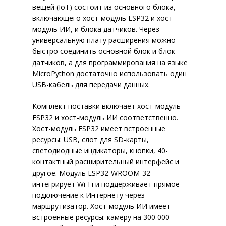
вещей (IoT) состоит из основного блока,
включающего хост-модуль ESP32 и хост-
модуль ИИ, и блока датчиков. Через
универсальную плату расширения можно
ПРОМЫШЛЕННАЯ АВТОМАТИ
быстро соединить основной блок и блок
датчиков, а для программирования на языке
MicroPython достаточно использовать один
USB-кабель для передачи данных.
ПРОМЫШЛЕННАЯ РОБОТОТЕ
КОМПЬЮТЕРЫ И СЕРВЕРЫ
Комплект поставки включает хост-модуль
IT-АВТОМАТИЗАЦИЯ
НОУТБУКИ
ESP32 и хост-модуль ИИ соответственно.
Хост-модуль ESP32 имеет встроенные
СЕРВЕРЫ
НОУТБУКИ LATITUDE
О НАС
1C БИТРИКС — ПРОФЕССИОН
ресурсы: USB, слот для SD-карты,
СИСТЕМЫ ХРАНЕНИЯ ДАННЫ
СИСТЕМА УПРАВЛЕНИЯ РЕС
НОУТБУКИ INSPIRON
СЕРВЕРЫ В КОРПУСЕ TOW
светодиодные индикаторы, кнопки, 40-
КОНТАКТЫ
ОТЗЫВЫ
ПРЕДПРИЯТИЯ
контактный расширительный интерфейс и
IP-ТЕЛЕФОНИЯ
НОУТБУКИ VOSTRO
СЕРВЕРЫ ДЛЯ УСТАНОВКИ
РЕЗЕРВНОЕ КОПИРОВАНИ
СЕРТИФИКАТЫ
другое. Модуль ESP32-WROOM-32
BPM’ONLINESALES — CRM-СИ
МОБИЛЬНЫЕ РАБОЧИЕ СТ
МОДУЛЬНАЯ ИНФРАСТРУ
ДИСКОВЫЕ МАССИВЫ
IP-ТЕЛЕФОНЫ
интегрирует Wi-Fi и поддерживает прямое
НОВОСТИ
ДЛЯ ПРОФЕССИОНАЛЬНОГО
PRECISION
подключение к Интернету через
ИНФРАСТРУКТУРА ЦОД
СЕРВЕРНОЕ РАСШИРЕНИЕ 
АКСЕССУАРЫ
IT ОБОРУДОВАНИЕ
БЕЗОПА
ЖИЗНЬ КОМПАНИИ
УПРАВЛЕНИЯ ПРОДАЖАМИ В
маршрутизатор. Хост-модуль ИИ имеет
ПРОГРАММНО ОПРЕДЕЛЯ
VOIP-ШЛЮЗЫ
встроенные ресурсы: камеру на 300 000
ТИПОВ