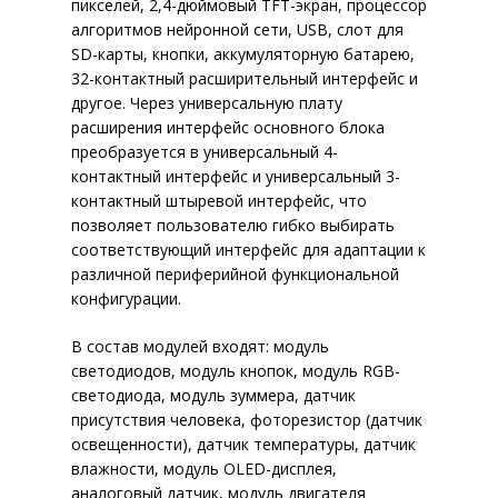
пикселей, 2,4-дюймовый TFT-экран, процессор
ГАРНИТУРЫ
СИСТЕМА ИНФОРМАЦИОННО
алгоритмов нейронной сети, USB, слот для
БЕЗОПАСНОСТИ И РАЗВИТИЯ I
SD-карты, кнопки, аккумуляторную батарею,
32-контактный расширительный интерфейс и
ИНФРАСТРУКТУРЫ
другое. Через универсальную плату
СИСТЕМА ДЛЯ ЭФФЕКТИВНО
расширения интерфейс основного блока
УПРАВЛЕНИЯ КОМПАНИЕЙ
преобразуется в универсальный 4-
ВИДЕОНАБЛЮДЕНИЕ
АВТОМА
контактный интерфейс и универсальный 3-
МОНИТОРИНГ ЭФФЕКТИВНОС
контактный штыревой интерфейс, что
СИСТЕМЫ ЗАЩИТЫ КОММЕРЧ
позволяет пользователю гибко выбирать
ФИНАНСОВЫХ ДАННЫХ
соответствующий интерфейс для адаптации к
различной периферийной функциональной
конфигурации.
В состав модулей входят: модуль
светодиодов, модуль кнопок, модуль RGB-
СКАЧАТЬ ПРАЙ
светодиода, модуль зуммера, датчик
присутствия человека, фоторезистор (датчик
освещенности), датчик температуры, датчик
влажности, модуль OLED-дисплея,
аналоговый датчик, модуль двигателя