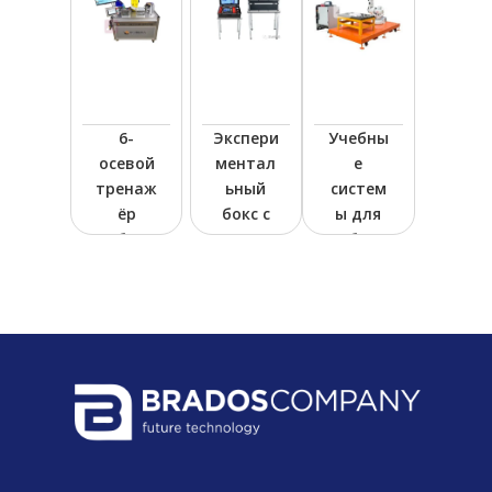
6-
Экспери
Учебны
осевой
ментал
е
тренаж
ьный
систем
ёр
бокс с
ы для
робота
виртуа
роботи
льным
зирова
пульто
нной
м
фрезер
обучен
ной и
ия
механи
промы
ческой
шленно
обрабо
го
тки
робота