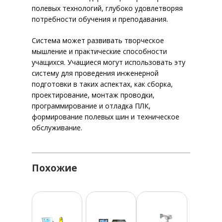
ДЛЯ ПРОФЕССИОНАЛЬНОГО
PRECISION
полевых технологий, глубоко удовлетворяя
ИНФРАСТРУКТУРА ЦОД
СЕРВЕРНОЕ РАСШИРЕНИЕ 
АКСЕССУАРЫ
IT ОБОРУДОВАНИЕ
БЕЗОПА
ЖИЗНЬ КОМПАНИИ
УПРАВЛЕНИЯ ПРОДАЖАМИ В
потребности обучения и преподавания.
ПРОГРАММНО ОПРЕДЕЛЯ
VOIP-ШЛЮЗЫ
ТИПОВ
Система может развивать творческое
ГАРНИТУРЫ
СИСТЕМА ИНФОРМАЦИОННО
мышление и практические способности
БЕЗОПАСНОСТИ И РАЗВИТИЯ I
учащихся. Учащиеся могут использовать эту
ИНФРАСТРУКТУРЫ
систему для проведения инженерной
подготовки в таких аспектах, как сборка,
СИСТЕМА ДЛЯ ЭФФЕКТИВНО
проектирование, монтаж проводки,
УПРАВЛЕНИЯ КОМПАНИЕЙ
программирование и отладка ПЛК,
ВИДЕОНАБЛЮДЕНИЕ
АВТОМА
формирование полевых шин и техническое
МОНИТОРИНГ ЭФФЕКТИВНОС
обслуживание.
СИСТЕМЫ ЗАЩИТЫ КОММЕРЧ
ФИНАНСОВЫХ ДАННЫХ
Похожие
СКАЧАТЬ ПРАЙ