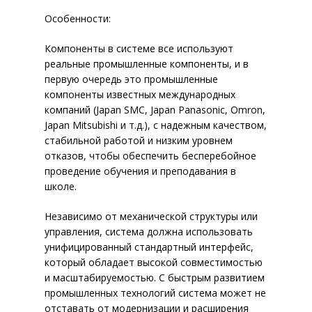
Особенности:
Компоненты в системе все используют
реальные промышленные компоненты, и в
первую очередь это промышленные
компоненты известных международных
компаний (Japan SMC, Japan Panasonic, Omron,
ПРОМЫШЛЕННАЯ АВТОМАТИ
Japan Mitsubishi и т.д.), с надежным качеством,
стабильной работой и низким уровнем
отказов, чтобы обеспечить бесперебойное
проведение обучения и преподавания в
ПРОМЫШЛЕННАЯ РОБОТОТЕ
КОМПЬЮТЕРЫ И СЕРВЕРЫ
школе.
IT-АВТОМАТИЗАЦИЯ
НОУТБУКИ
Независимо от механической структуры или
управления, система должна использовать
СЕРВЕРЫ
НОУТБУКИ LATITUDE
О НАС
1C БИТРИКС — ПРОФЕССИОН
унифицированный стандартный интерфейс,
СИСТЕМЫ ХРАНЕНИЯ ДАННЫ
СИСТЕМА УПРАВЛЕНИЯ РЕС
НОУТБУКИ INSPIRON
СЕРВЕРЫ В КОРПУСЕ TOW
который обладает высокой совместимостью
КОНТАКТЫ
ОТЗЫВЫ
ПРЕДПРИЯТИЯ
IP-ТЕЛЕФОНИЯ
и масштабируемостью. С быстрым развитием
НОУТБУКИ VOSTRO
СЕРВЕРЫ ДЛЯ УСТАНОВКИ
РЕЗЕРВНОЕ КОПИРОВАНИ
СЕРТИФИКАТЫ
промышленных технологий система может не
BPM’ONLINESALES — CRM-СИ
МОБИЛЬНЫЕ РАБОЧИЕ СТ
МОДУЛЬНАЯ ИНФРАСТРУ
ДИСКОВЫЕ МАССИВЫ
IP-ТЕЛЕФОНЫ
отставать от модернизации и расширения
НОВОСТИ