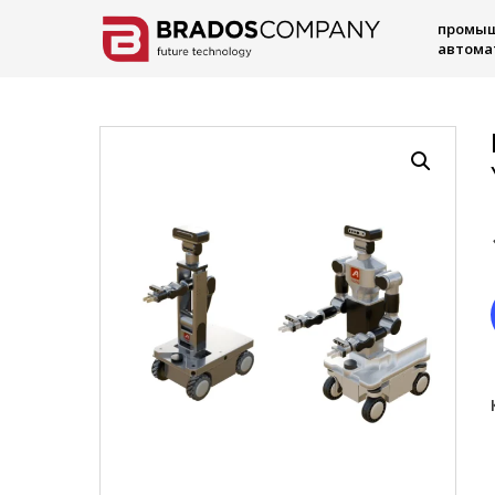
промы
автома
Hit enter to search or ESC to close