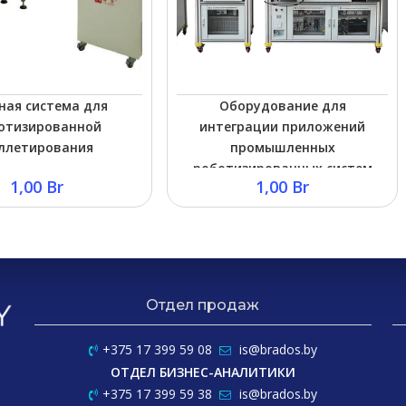
ная система для
Оборудование для
отизированной
интеграции приложений
ллетирования
промышленных
роботизированных систем
1,00
Br
1,00
Br
Отдел продаж
+375 17 399 59 08
is@brados.by
ОТДЕЛ БИЗНЕС-АНАЛИТИКИ
+375 17 399 59 38
is@brados.by