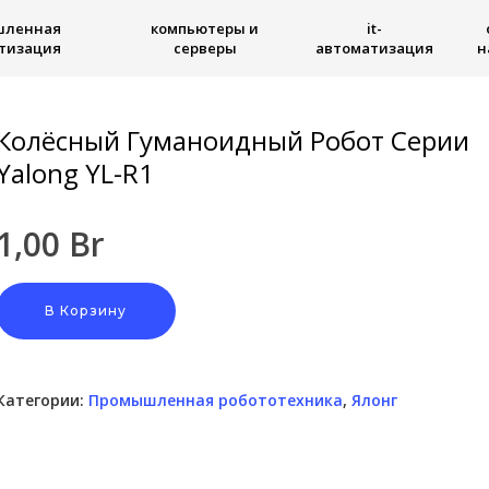
шленная
компьютеры и
it-
тизация
серверы
автоматизация
н
Колёсный Гуманоидный Робот Серии
Yalong YL-R1
1,00
Br
В Корзину
Категории:
Промышленная робототехника
,
Ялонг