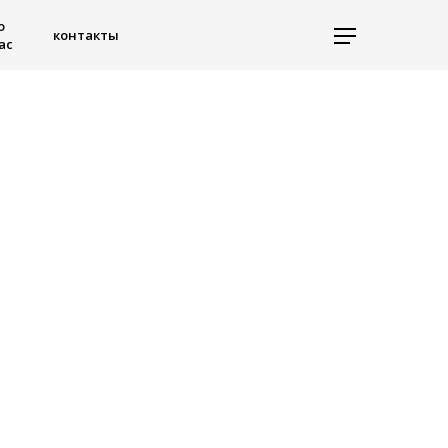
о
контакты
ас