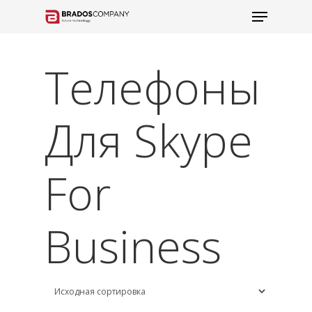
Телефоны
Для Skype
For
Business
Hit enter to search or ESC to close